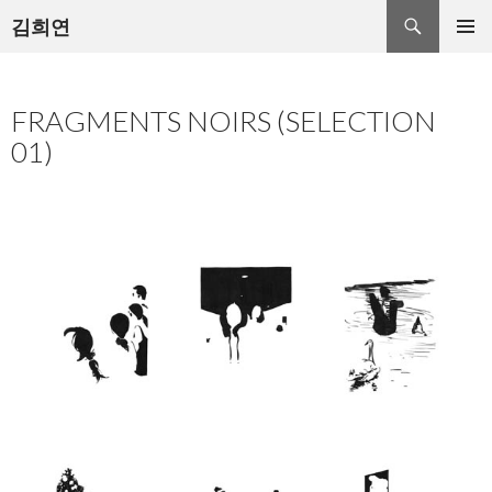
검
김희연
색
컨
주 메뉴
텐
츠
FRAGMENTS NOIRS (SELECTION
로
건
01)
너
뛰
기