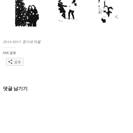
2014-2017, 종이에 먹물
SNS 공유
공유
글
댓글 남기기
네
비
게
이