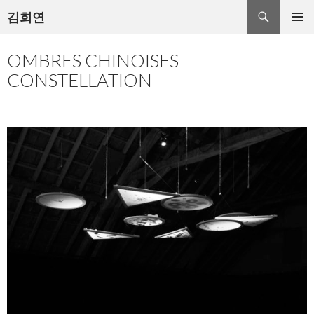
검
김희연
색
컨
주 메뉴
텐
OMBRES CHINOISES –
츠
로
CONSTELLATION
건
너
뛰
기