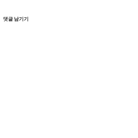
글
댓글 남기기
네
비
게
이
션